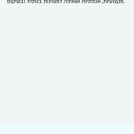
מקצועיות, אכפתיות ושאיפה למצוינות בטיפול ובשיקום.