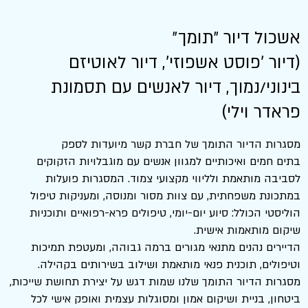
אשכול דיור ״תומך״
(דיור 'פוסט אשפוזי', דיור לאוטיזם
בינוני/נמוך, דיור לאנשים עם תסמונת
פראדר וילי)
מסגרות הדיור התומך של חברת קשר מיועדות לספק
בתים חמים ואיכותיים למגוון אנשים עם מוגבלויות הזקוקים
לסביבה מותאמת ולליווי מקצועי צמוד. המסגרות פועלות
במתכונת משפחתית, עם צוות מסור ומנוסה, ומעניקות טיפול
הוליסטי הכולל: סיוע יום-יומי, טיפולים פרא-רפואיים ותוכניות
שיקום מותאמות אישית.
הדיירים נהנים מתנאי מגורים ברמה גבוהה, ומעטפת תמיכות
וטיפולים, תוכנית פנאי מותאמת ושילוב בשירותים בקהילה.
מסגרות הדיור התומך שלנו שמות דגש על יצירת תחושת שייכות,
ביטחון, בניית ושיקום אמון ומסוגלות עצמית ואופק אישי לכל